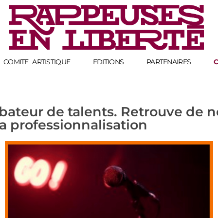
Rappeuses en Liberté - 5ème édition
Complete Elementor Demo - Phlox WordPress Theme
COMITE ARTISTIQUE
EDITIONS
PARTENAIRES
C
ubateur de talents. Retrouve de 
la professionnalisation