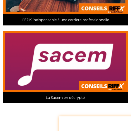
L’EPK indispensable à une carrière professionnelle
La Sacem en décrypté