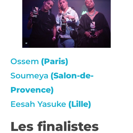
Ossem
(Paris)
Soumeya
(Salon-de-
Provence)
Eesah Yasuke
(Lille)
Les finalistes