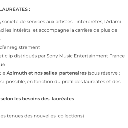
LAURÉATES :
,
société de services aux artistes- interprètes, l’Adami
end les intérêts et accompagne la carrière de plus de
s…
 d’enregistrement
et clip
distribués par Sony Music Entertainment France 
ue
cle
Azimuth
et
nos
salles
partenaires
(sous réserve ;
 si possible, en fonction du profil des lauréates et des
selon les
besoins
des
lauréates
es tenues des nouvelles collections)