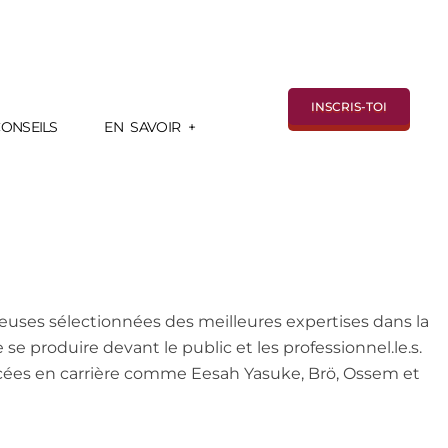
INSCRIS-TOI
ONSEILS
EN SAVOIR +
euses sélectionnées des meilleures expertises dans la 
formation, l’artistique, la professionnalisation et la médiatisation pour leur donner des opportunités uniques de se produire devant le public et les professionnel.le.s.  
ncées en carrière comme Eesah Yasuke, Brö, Ossem et 