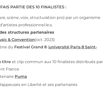
 FAIS PARTIE DES 10 FINALISTES :
ture, scène, voix, structuration pro) par un organisme 
’artistes professionnel.le.s.
des structures partenaires 
ic & Convention
(oct. 2023)
cène du
Festival Grand 8
(
université Paris 8 Saint-
 titre
et clip commun aux 10 finalistes
distribués par 
nt France 
rtenaire
Puma
Rappeuses en Liberté et ses partenaires